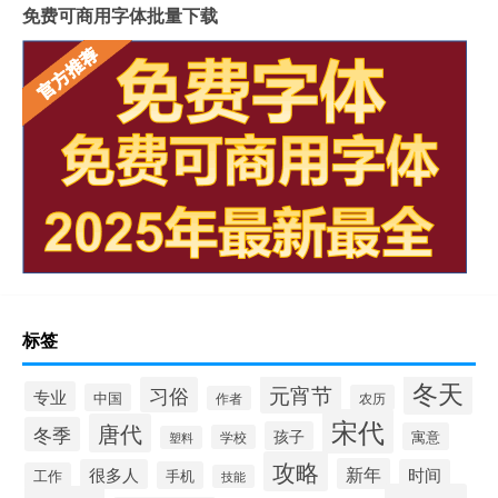
免费可商用字体批量下载
标签
冬天
元宵节
习俗
专业
中国
农历
作者
宋代
唐代
冬季
孩子
寓意
学校
塑料
攻略
新年
很多人
时间
手机
工作
技能