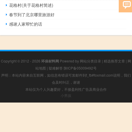
花格村(关于花格村简述)
春节到了北京哪里旅游好
感谢人家帮忙的话
Copyright © 2012 - 2026
环保材料网
Powered by
网站分类目录
|
精选推荐文章
|
网
站地图
|
疑难解答
陕ICP备05009492号
声明：本站内容来自互联网，如信息有错误可发邮件到f_fb#foxmail.com说明，我们
会及时纠正，谢谢
本站仅为个人兴趣爱好，不接盈利性广告及商业合作
小男孩