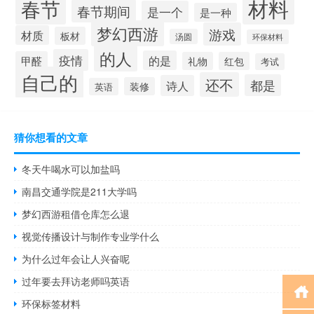
材料
春节
春节期间
是一个
是一种
梦幻西游
游戏
材质
板材
汤圆
环保材料
的人
疫情
的是
甲醛
礼物
红包
考试
自己的
还不
都是
诗人
装修
英语
猜你想看的文章
冬天牛喝水可以加盐吗
南昌交通学院是211大学吗
梦幻西游租借仓库怎么退
视觉传播设计与制作专业学什么
为什么过年会让人兴奋呢
过年要去拜访老师吗英语
环保标签材料