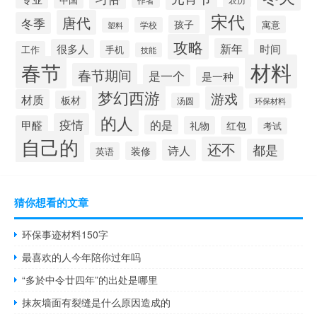
作者
宋代
唐代
冬季
孩子
寓意
学校
塑料
攻略
新年
很多人
时间
手机
工作
技能
材料
春节
春节期间
是一个
是一种
梦幻西游
游戏
材质
板材
汤圆
环保材料
的人
疫情
的是
甲醛
礼物
红包
考试
自己的
还不
都是
诗人
装修
英语
猜你想看的文章
环保事迹材料150字
最喜欢的人今年陪你过年吗
“多於中令廿四年”的出处是哪里
抹灰墙面有裂缝是什么原因造成的