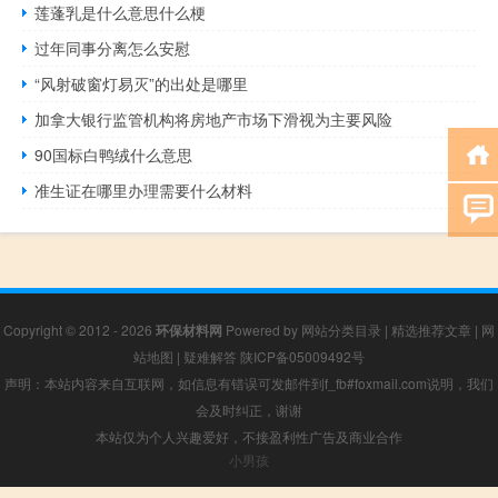
莲蓬乳是什么意思什么梗
过年同事分离怎么安慰
“风射破窗灯易灭”的出处是哪里
加拿大银行监管机构将房地产市场下滑视为主要风险
90国标白鸭绒什么意思
准生证在哪里办理需要什么材料
Copyright © 2012 - 2026
环保材料网
Powered by
网站分类目录
|
精选推荐文章
|
网
站地图
|
疑难解答
陕ICP备05009492号
声明：本站内容来自互联网，如信息有错误可发邮件到f_fb#foxmail.com说明，我们
会及时纠正，谢谢
本站仅为个人兴趣爱好，不接盈利性广告及商业合作
小男孩