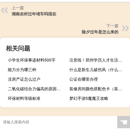
上一篇
湖南农村过年堵车吗现在
下一篇
除夕过年是怎么来的
相关问题
小学生环保事迹材料500字
注意啦！郑州学历人才生活补贴受理、审核工作暂停 到底什么情况呢
能力分为哪三种
什么是新生儿破伤风（什么是新生儿脓疱病）
没房产证怎么过户
公证在哪里办理
二氧化碳结合力偏高的原因是什么（二氧化碳结合力偏高是什么病）
装修房间颜色搭配色卡（装修房间颜色搭配）
环保材料等级标准
梦幻手游5魔魔王攻略
☚