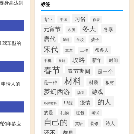
需要身高达到
标签
习俗
专业
中国
作者
冬天
元宵节
冬季
农历
唐代
孩子
学校
塑料
准驾车型的
宋代
很多人
寓意
工作
攻略
新年
时间
手机
技能
春节
春节期间
是一个
材料
材质
是一种
板材
，申请人的
梦幻西游
游戏
汤圆
的人
疫情
甲醛
环保材料
的是
礼物
红包
考试
自己的
诗人
型的年龄应
装修
英语
还不
都是