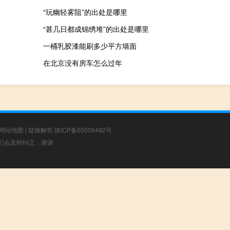
“玩幽轻雾阻”的出处是哪里
“甚几日都成锦绣堆”的出处是哪里
一桶乳胶漆能刷多少平方墙面
在北京没有房车怎么过年
网站地图
|
疑难解答
陕ICP备05009492号
，我们会及时纠正，谢谢