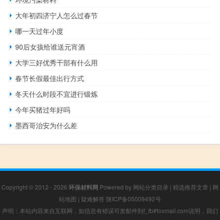
大年初四济宁人怎么过春节
哪一天过年小度
90后女孩给谁送元宵酒
大学三好优秀干部有什么用
春节长假最佳出行方式
冬天什么时段不宜进行锻炼
今年买猪过年好吗
墨西哥治安为什么差
Copyright © 2012 - 2026
环保材料网
Powered by
网站分类目录
|
精选推荐文章
|
网
站地图
|
疑难解答
陕ICP备05009492号
声明：本站内容来自互联网，如信息有错误可发邮件到f_fb#foxmail.com说明，我们