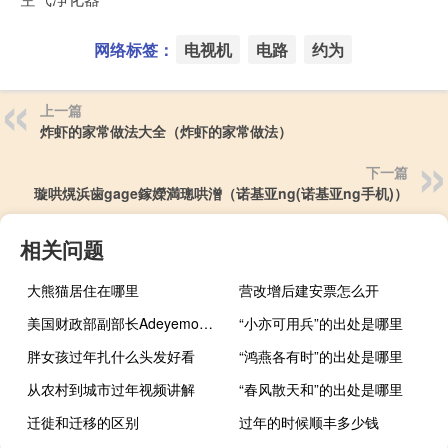
网络标签：
电视机
电路
约为
上一篇
炸虾的家常做法大全（炸虾的家常做法）
下一篇
璇哄熀浜歯gage鎵嬫満璁哄潧（诺基亚ng(诺基亚ng手机)）
相关问题
大熊猫居住在哪里
营改增后建安票怎么开
美国财政部副部长Adeyemo：我们希望国会尽快就向以色列和乌克兰提供资金采取行动
“小亦可用兵”的出处是哪里
胖女孩过年扎什么头发好看
“鸿燕各有时”的出处是哪里
从农村到城市过年视频讲解
“春风散天和”的出处是哪里
迁徙和迁移的区别
过年的时候顺丰多少钱