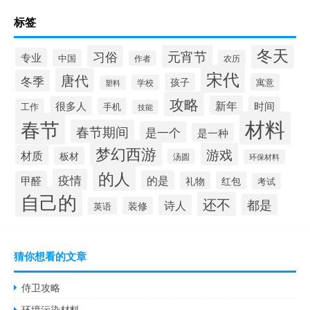
标签
冬天
元宵节
习俗
专业
中国
农历
作者
宋代
唐代
冬季
孩子
寓意
学校
塑料
攻略
新年
很多人
时间
手机
工作
技能
材料
春节
春节期间
是一个
是一种
梦幻西游
游戏
材质
板材
汤圆
环保材料
的人
疫情
的是
甲醛
礼物
红包
考试
自己的
还不
都是
诗人
装修
英语
猜你想看的文章
侍卫攻略
环境污染材料