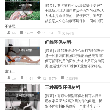
[摘要]：贾卡材料和tpu纱线哪个更好?-
全球纺织网纺织问答贾卡面料的优势:人
力成本是非常低的、灵便轻巧、透气性
舒服恶人身心健康环境保护。面料挺而
不够硬,...
hb
12-02
11
4
文章列表
纤维环保材料
[摘要]：环保纤维是什么面料?环保纤维
是一种服装面料,低碳节能,自然无害,环
保可循环利用的面料,大体上又可分为两
类:生活性环保纤维和工业性环保纤维。
生活...
xw
11-21
12
579
文章列表
三种新型环保材料
[摘要]：有哪些新型环保材料可以日常
用在家里呀?很高兴回答你的问题。新
型环保材料的装修给一个家带来了不一