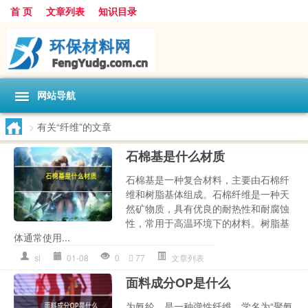
首 页
文章列表
知识目录
网站导航
>
有关“纤维”的文章
石棉基是什么材质
石棉基是一种复合材料，主要由石棉纤
维和树脂基体组成。石棉纤维是一种天
然矿物质，具有优良的耐热性和耐腐蚀
性，常用于高温环境下的材料。树脂基
体通常使用...
sl
01-08
0
77
文章列表
面料成分OP是什么
为氨纶，是一种弹性纤维，学名为“聚氨