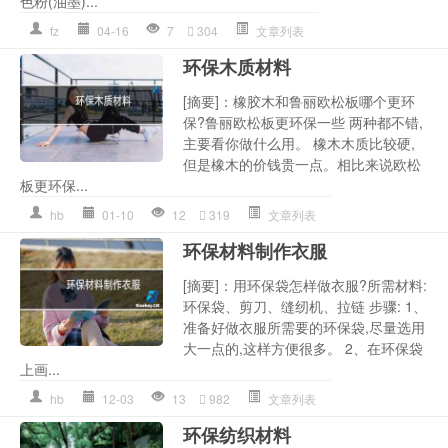
色粉(油墨)...
fz
04-16
7
304
文章列表
环保木质材料
[摘要]：橡胶木和鲁丽欧松板哪个更环
保?鲁丽欧松板更环保一些 两种都不错,
主要看你做什么用。 橡木木质比较硬,
但是橡木的价钱贵一点。相比来说欧松
板更环保...
hb
01-10
12
319
文章列表
环保材料制作衣服
[摘要]：用环保袋怎样做衣服?所需材料:
环保袋、剪刀、缝纫机、拉链 步骤: 1、
准备好做衣服所需要的环保袋,尽量选用
大一点的,这样方便很多。 2、在环保袋
上画...
hb
12-03
13
982
文章列表
环保纺织材料