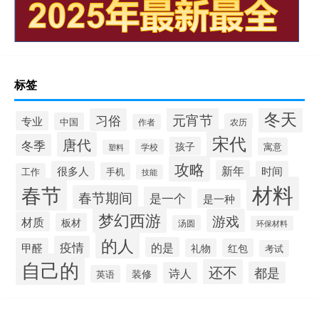
标签
冬天
元宵节
习俗
专业
中国
农历
作者
宋代
唐代
冬季
孩子
寓意
学校
塑料
攻略
新年
很多人
时间
手机
工作
技能
材料
春节
春节期间
是一个
是一种
梦幻西游
游戏
材质
板材
汤圆
环保材料
的人
疫情
的是
甲醛
礼物
红包
考试
自己的
还不
都是
诗人
装修
英语