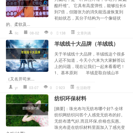
酯纤维”。 它具有高度弹性，能够拉长6
到7倍，但随张力的消失能迅速恢复到
初始状态，其分子结构为一个像链状
的、柔软及...
llc
08-02
0
138
文章列表
羊绒线十大品牌（羊绒线）
关于羊绒线十大品牌，羊绒线这个很多
人还不知道，今天小六来为大家解答以
上的问题，现在让我们一起来看看吧！
1、基本原则 羊绒是取自绒山羊
（又名开司米...
yr
03-07
0
923
生活助理
纺织环保材料
[摘要]：珠光布与无纺布哪个好?-全球
纺织网纺织问答个人感觉无纺布的好。
无纺布透气好,而且环保,价格也实惠。
珠光布是在纺织材料里面加入了感光变