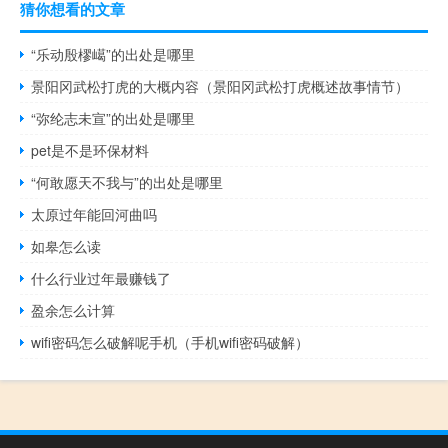
猜你想看的文章
“乐动殷樛嶱”的出处是哪里
景阳冈武松打虎的大概内容（景阳冈武松打虎概述故事情节）
“弥纶志未宣”的出处是哪里
pet是不是环保材料
“何敢愿天不我与”的出处是哪里
太原过年能回河曲吗
如皋怎么读
什么行业过年最赚钱了
盈余怎么计算
wifi密码怎么破解呢手机（手机wifi密码破解）